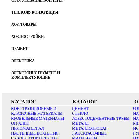
ОБОРУДОВАНИЕ,БОЙЛЕРЫ
ТЕПЛОЗВУКОИЗОЛЯЦИЯ
ХОЗ. ТОВАРЫ
ХОЗ.ПОСТРОЙКИ.
ЦЕМЕНТ
ЭЛЕКТРИКА
ЭЛЕКТРОИНСТРУМЕНТ И
КОМПЛЕКТУЮЩИЕ
КАТАЛОГ
КАТАЛОГ
О
КОНСТРУКЦИОННЫЕ И
ЦЕМЕНТ
О 
КЛАДОЧНЫЕ МАТЕРИАЛЫ
СТЕКЛО
НА
КРОВЕЛЬНЫЕ МАТЕРИАЛЫ
АСБЕСТОЦЕМЕНТНЫЕ ТРУБЫ
НА
ОРГАЛИТ
МЕТАЛЛ
МИ
ПИЛОМАТЕРИАЛ
МЕТАЛЛОПРОКАТ
ИС
НАСТЕННЫЕ ПОКРЫТИЯ
ЛАКОКРАСОЧНЫЕ
РУ
СУХОЕ СТРОИТЕЛЬСТВО
МАТЕРИАЛЫ
ПА