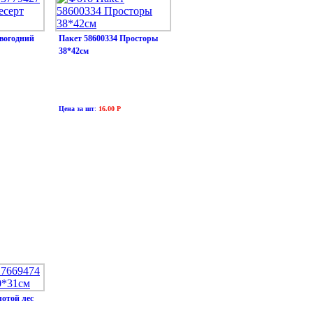
овогодний
Пакет 58600334 Просторы
38*42см
Цена за шт
:
16.00 Р
лотой лес