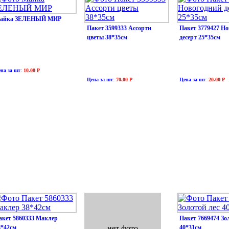
айка ЗЕЛЕНЫЙ МИР
Пакет 3599333 Ассорти
Пакет 3779427 Н
цветы 38*35см
десерт 25*35см
на за шт
:
10.00 Р
Цена за шт
:
70.00 Р
Цена за шт
:
20.00 Р
акет 5860333 Маклер
Пакет 7669474 Зо
8*42см
нет фото
40*31см