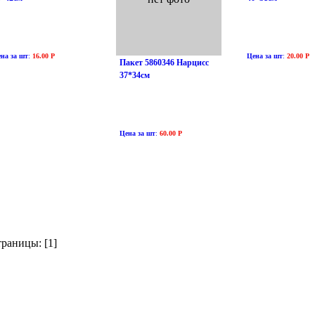
на за шт
:
16.00 Р
Цена за шт
:
20.00 Р
Пакет 5860346 Нарцисс
37*34см
Цена за шт
:
60.00 Р
раницы: [1]