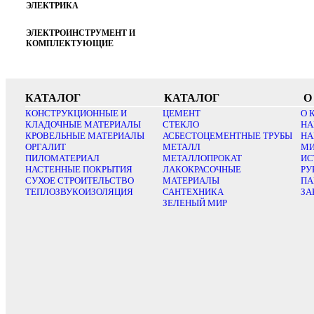
ЭЛЕКТРИКА
ЭЛЕКТРОИНСТРУМЕНТ И
КОМПЛЕКТУЮЩИЕ
КАТАЛОГ
КАТАЛОГ
О
КОНСТРУКЦИОННЫЕ И
ЦЕМЕНТ
О 
КЛАДОЧНЫЕ МАТЕРИАЛЫ
СТЕКЛО
НА
КРОВЕЛЬНЫЕ МАТЕРИАЛЫ
АСБЕСТОЦЕМЕНТНЫЕ ТРУБЫ
НА
ОРГАЛИТ
МЕТАЛЛ
МИ
ПИЛОМАТЕРИАЛ
МЕТАЛЛОПРОКАТ
ИС
НАСТЕННЫЕ ПОКРЫТИЯ
ЛАКОКРАСОЧНЫЕ
РУ
СУХОЕ СТРОИТЕЛЬСТВО
МАТЕРИАЛЫ
ПА
ТЕПЛОЗВУКОИЗОЛЯЦИЯ
САНТЕХНИКА
ЗА
ЗЕЛЕНЫЙ МИР