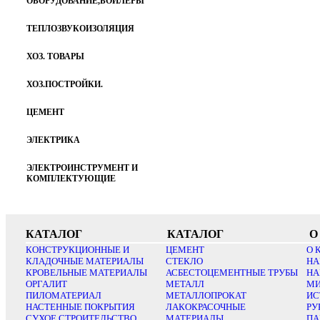
ОБОРУДОВАНИЕ,БОЙЛЕРЫ
ТЕПЛОЗВУКОИЗОЛЯЦИЯ
ХОЗ. ТОВАРЫ
ХОЗ.ПОСТРОЙКИ.
ЦЕМЕНТ
ЭЛЕКТРИКА
ЭЛЕКТРОИНСТРУМЕНТ И
КОМПЛЕКТУЮЩИЕ
КАТАЛОГ
КАТАЛОГ
О
КОНСТРУКЦИОННЫЕ И
ЦЕМЕНТ
О 
КЛАДОЧНЫЕ МАТЕРИАЛЫ
СТЕКЛО
НА
КРОВЕЛЬНЫЕ МАТЕРИАЛЫ
АСБЕСТОЦЕМЕНТНЫЕ ТРУБЫ
НА
ОРГАЛИТ
МЕТАЛЛ
МИ
ПИЛОМАТЕРИАЛ
МЕТАЛЛОПРОКАТ
ИС
НАСТЕННЫЕ ПОКРЫТИЯ
ЛАКОКРАСОЧНЫЕ
РУ
СУХОЕ СТРОИТЕЛЬСТВО
МАТЕРИАЛЫ
ПА