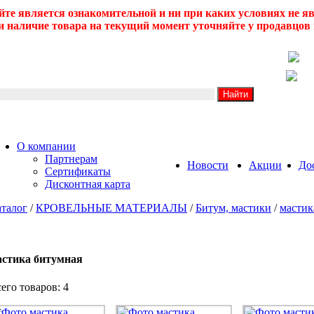
йте является ознакомительной и ни при каких условиях не 
 наличие товара на текущий момент уточняйте у продавцов 
О компании
Партнерам
Новости
Акции
До
Сертификаты
Дисконтная карта
талог
/
КРОВЕЛЬНЫЕ МАТЕРИАЛЫ
/
Битум, мастики
/
мастик
астика битумная
его товаров: 4