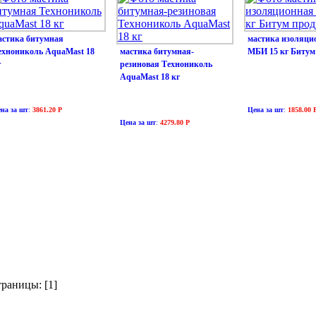
астика битумная
мастика изоляци
ехнониколь AquaMast 18
мастика битумная-
МБИ 15 кг Битум
г
резиновая Технониколь
AquaMast 18 кг
на за шт
:
3861.20 Р
Цена за шт
:
1858.00 
Цена за шт
:
4279.80 Р
раницы: [1]