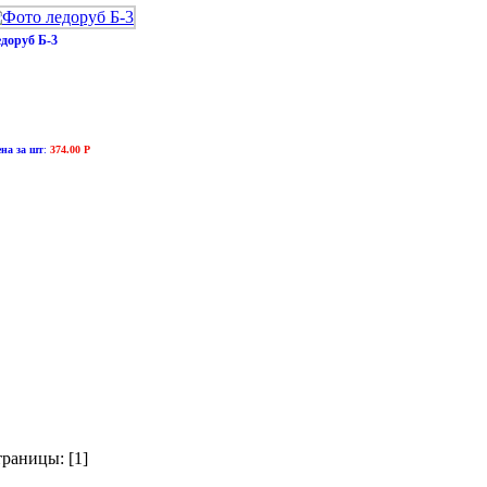
едоруб Б-3
на за шт
:
374.00 Р
раницы: [1]