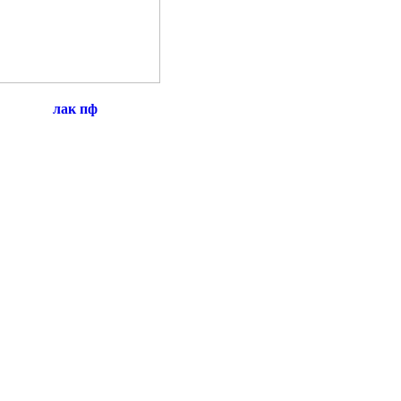
лак пф