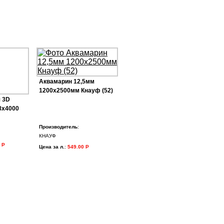
Аквамарин 12,5мм
1200х2500мм Кнауф (52)
 3D
8х4000
Производитель
:
КНАУФ
 Р
Цена за л.
:
549.00 Р