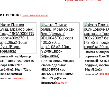
Цена за шт:
13.00 руб.
ит сезона
смотреть все хиты
Плитка облицов
литка облиц. Мрамор
сортовая Троя 3
еж. "Гарда" 9GA0006TG
Плитка облиц. Мрамор
бежевый (72 м2 
 сорт 400х270, 1
св-беж."Дельма"
поддоне, коробк
ор-1,08м2-10шт /72уп.
9DL0045TG1 сорт
20шт/1,2м2)
Евро-Керамика)
400х270, 1 кор-1,08м2-
Цена за м2
:
359.00 
10шт /72уп(Евро-
ена за м2
:
562.00 Р
Керамика)
Цена за м2
:
562.00 Р