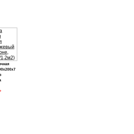
очная
00х200х7
в
а
Р