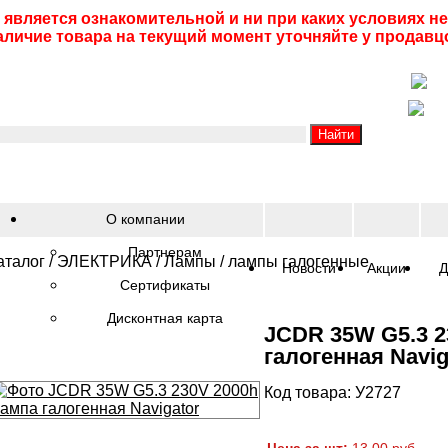
 является ознакомительной и ни при каких условиях 
аличие товара на текущий момент уточняйте у продавц
О компании
Партнерам
аталог
/
ЭЛЕКТРИКА
/
Лампы
/
лампы галогенные
Новости
Акции
Д
Сертификаты
Дисконтная карта
JCDR 35W G5.3 2
галогенная Navig
Код товара: У2727