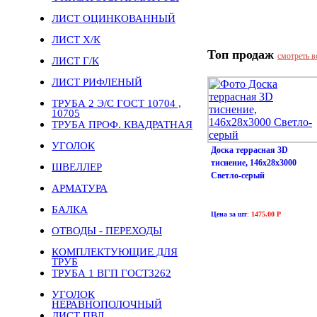
ЛИСТ ОЦИНКОВАННЫЙ
ЛИСТ Х/К
Топ продаж
смотреть в
ЛИСТ Г/К
ЛИСТ РИФЛЕНЫЙ
ТРУБА 2 Э/С ГОСТ 10704 ,
10705
ТРУБА ПРОФ. КВАДРАТНАЯ
УГОЛОК
Доска террасная 3D
тиснение, 146х28х3000
ШВЕЛЛЕР
Светло-серый
АРМАТУРА
БАЛКА
Цена за шт
:
1475.00 Р
ОТВОДЫ - ПЕРЕХОДЫ
КОМПЛЕКТУЮЩИЕ ДЛЯ
ТРУБ
ТРУБА 1 ВГП ГОСТ3262
УГОЛОК
НЕРАВНОПОЛОЧНЫЙ
ЛИСТ ПВЛ