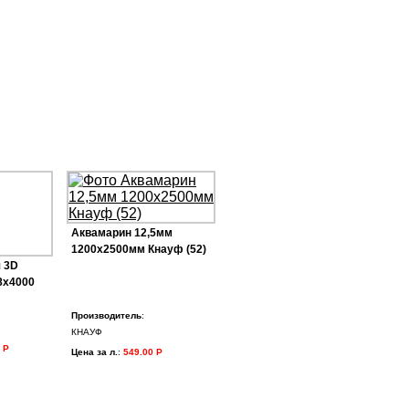
Аквамарин 12,5мм
1200х2500мм Кнауф (52)
 3D
8х4000
Производитель
:
КНАУФ
 Р
Цена за л.
:
549.00 Р