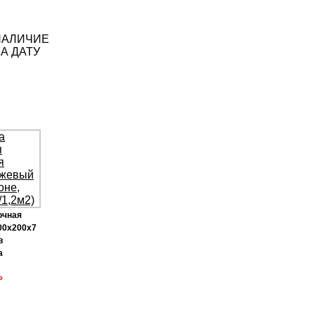
НАЛИЧИЕ
А ДАТУ
очная
00х200х7
в
а
Р