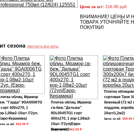
Цена за шт:
216.00 руб.
ВНИМАНИЕ! ЦЕНЫ И 
ТОВАРА УТОЧНЯЙТЕ Н
ПОКУПКИ!
ит сезона
смотреть все хиты
Плитка облицов
литка облиц. Мрамор
сортовая Троя 3
еж. "Гарда" 9GA0006TG
Плитка облиц. Мрамор
бежевый (72 м2 
 сорт 400х270, 1
св-беж."Дельма"
поддоне, коробк
ор-1,08м2-10шт /72уп.
9DL0045TG1 сорт
20шт/1,2м2)
Евро-Керамика)
400х270, 1 кор-1,08м2-
Цена за м2
:
359.00 
10шт /72уп(Евро-
ена за м2
:
562.00 Р
Керамика)
Цена за м2
:
562.00 Р