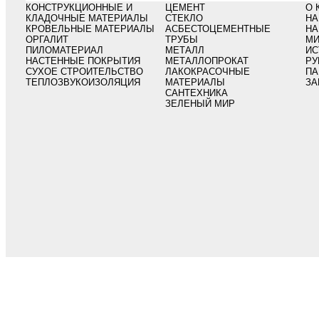
КОНСТРУКЦИОННЫЕ И
ЦЕМЕНТ
О 
КЛАДОЧНЫЕ МАТЕРИАЛЫ
СТЕКЛО
НА
КРОВЕЛЬНЫЕ МАТЕРИАЛЫ
АСБЕСТОЦЕМЕНТНЫЕ
НА
ОРГАЛИТ
ТРУБЫ
МИ
ПИЛОМАТЕРИАЛ
МЕТАЛЛ
ИС
НАСТЕННЫЕ ПОКРЫТИЯ
МЕТАЛЛОПРОКАТ
РУ
СУХОЕ СТРОИТЕЛЬСТВО
ЛАКОКРАСОЧНЫЕ
ПА
ТЕПЛОЗВУКОИЗОЛЯЦИЯ
МАТЕРИАЛЫ
ЗА
САНТЕХНИКА
ЗЕЛЕНЫЙ МИР