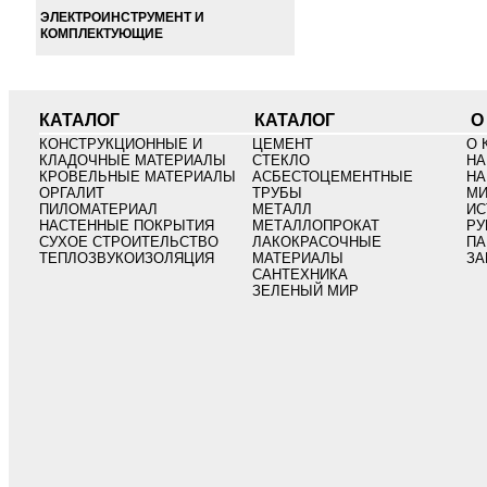
ЭЛЕКТРОИНСТРУМЕНТ И
КОМПЛЕКТУЮЩИЕ
КАТАЛОГ
КАТАЛОГ
О
КОНСТРУКЦИОННЫЕ И
ЦЕМЕНТ
О 
КЛАДОЧНЫЕ МАТЕРИАЛЫ
СТЕКЛО
НА
КРОВЕЛЬНЫЕ МАТЕРИАЛЫ
АСБЕСТОЦЕМЕНТНЫЕ
НА
ОРГАЛИТ
ТРУБЫ
МИ
ПИЛОМАТЕРИАЛ
МЕТАЛЛ
ИС
НАСТЕННЫЕ ПОКРЫТИЯ
МЕТАЛЛОПРОКАТ
РУ
СУХОЕ СТРОИТЕЛЬСТВО
ЛАКОКРАСОЧНЫЕ
ПА
ТЕПЛОЗВУКОИЗОЛЯЦИЯ
МАТЕРИАЛЫ
ЗА
САНТЕХНИКА
ЗЕЛЕНЫЙ МИР