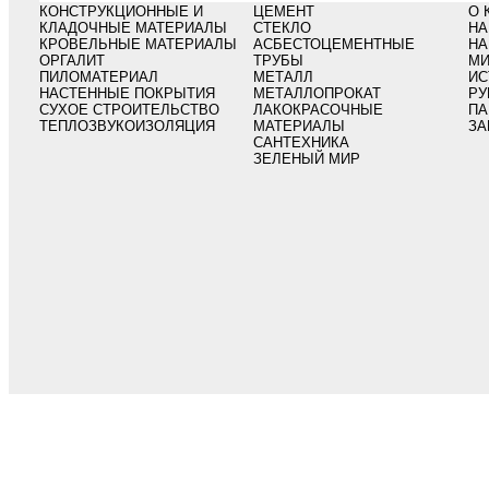
КОНСТРУКЦИОННЫЕ И
ЦЕМЕНТ
О 
КЛАДОЧНЫЕ МАТЕРИАЛЫ
СТЕКЛО
НА
КРОВЕЛЬНЫЕ МАТЕРИАЛЫ
АСБЕСТОЦЕМЕНТНЫЕ
НА
ОРГАЛИТ
ТРУБЫ
МИ
ПИЛОМАТЕРИАЛ
МЕТАЛЛ
ИС
НАСТЕННЫЕ ПОКРЫТИЯ
МЕТАЛЛОПРОКАТ
РУ
СУХОЕ СТРОИТЕЛЬСТВО
ЛАКОКРАСОЧНЫЕ
ПА
ТЕПЛОЗВУКОИЗОЛЯЦИЯ
МАТЕРИАЛЫ
ЗА
САНТЕХНИКА
ЗЕЛЕНЫЙ МИР