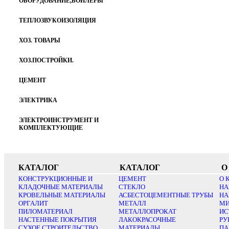
ОБОРУДОВАНИЕ,БОЙЛЕРЫ
ТЕПЛОЗВУКОИЗОЛЯЦИЯ
ХОЗ. ТОВАРЫ
ХОЗ.ПОСТРОЙКИ.
ЦЕМЕНТ
ЭЛЕКТРИКА
ЭЛЕКТРОИНСТРУМЕНТ И
КОМПЛЕКТУЮЩИЕ
КАТАЛОГ
КАТАЛОГ
О
КОНСТРУКЦИОННЫЕ И
ЦЕМЕНТ
О 
КЛАДОЧНЫЕ МАТЕРИАЛЫ
СТЕКЛО
НА
КРОВЕЛЬНЫЕ МАТЕРИАЛЫ
АСБЕСТОЦЕМЕНТНЫЕ ТРУБЫ
НА
ОРГАЛИТ
МЕТАЛЛ
МИ
ПИЛОМАТЕРИАЛ
МЕТАЛЛОПРОКАТ
ИС
НАСТЕННЫЕ ПОКРЫТИЯ
ЛАКОКРАСОЧНЫЕ
РУ
СУХОЕ СТРОИТЕЛЬСТВО
МАТЕРИАЛЫ
ПА