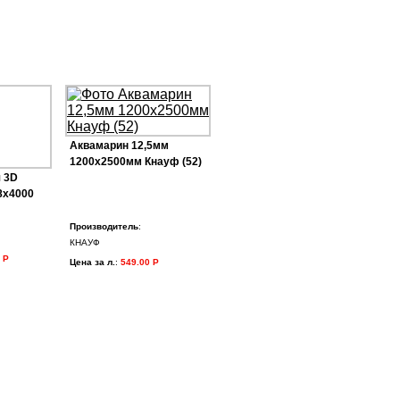
Аквамарин 12,5мм
1200х2500мм Кнауф (52)
 3D
8х4000
Производитель
:
КНАУФ
 Р
Цена за л.
:
549.00 Р