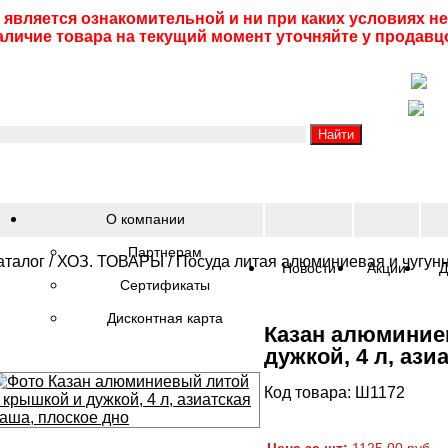
 является ознакомительной и ни при каких условиях 
аличие товара на текущий момент уточняйте у продавц
О компании
Партнерам
аталог
/
ХОЗ. ТОВАРЫ
/
Посуда литая алюминиевая и чугун
Новости
Акции
Д
Сертификаты
Дисконтная карта
Казан алюминие
дужкой, 4 л, ази
Код товара: Ш1172