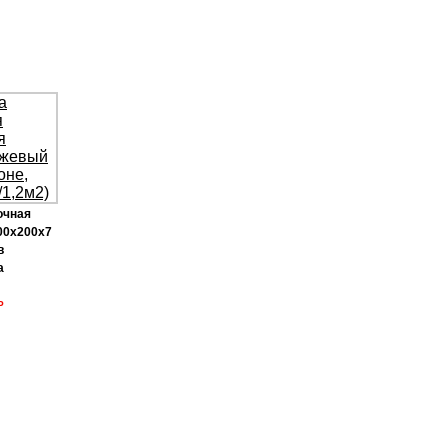
очная
00х200х7
в
а
Р