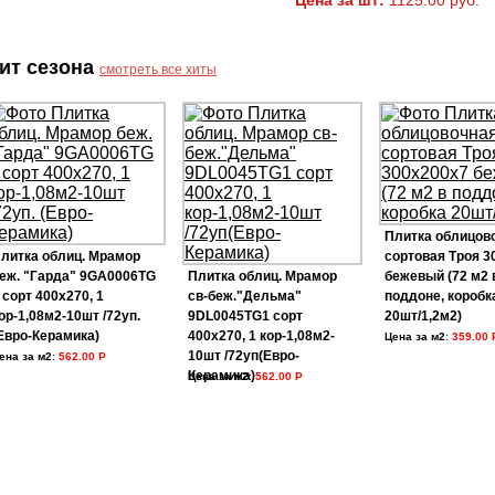
Цена за шт:
1125.00 руб.
ит сезона
смотреть все хиты
Плитка облицов
литка облиц. Мрамор
сортовая Троя 3
еж. "Гарда" 9GA0006TG
Плитка облиц. Мрамор
бежевый (72 м2 
 сорт 400х270, 1
св-беж."Дельма"
поддоне, коробк
ор-1,08м2-10шт /72уп.
9DL0045TG1 сорт
20шт/1,2м2)
Евро-Керамика)
400х270, 1 кор-1,08м2-
Цена за м2
:
359.00 
10шт /72уп(Евро-
ена за м2
:
562.00 Р
Керамика)
Цена за м2
:
562.00 Р