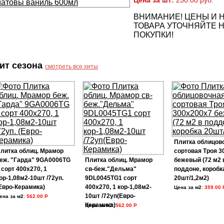
Цена за шт:
250.00 руб.
ВНИМАНИЕ! ЦЕНЫ И 
ТОВАРА УТОЧНЯЙТЕ Н
ПОКУПКИ!
ит сезона
смотреть все хиты
Плитка облицов
литка облиц. Мрамор
сортовая Троя 3
еж. "Гарда" 9GA0006TG
Плитка облиц. Мрамор
бежевый (72 м2 
 сорт 400х270, 1
св-беж."Дельма"
поддоне, коробк
ор-1,08м2-10шт /72уп.
9DL0045TG1 сорт
20шт/1,2м2)
Евро-Керамика)
400х270, 1 кор-1,08м2-
Цена за м2
:
359.00 
10шт /72уп(Евро-
ена за м2
:
562.00 Р
Керамика)
Цена за м2
:
562.00 Р