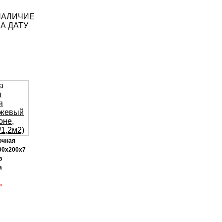
НАЛИЧИЕ
А ДАТУ
очная
00х200х7
в
а
Р