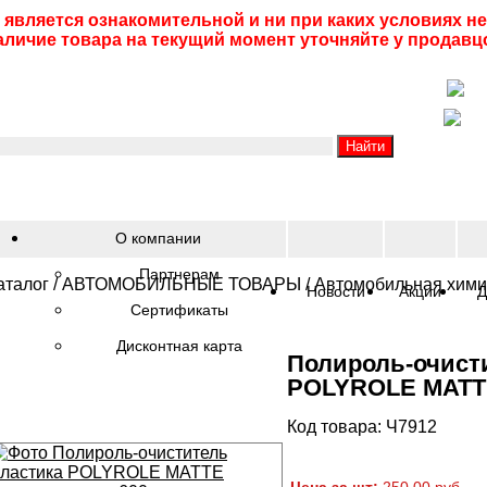
 является ознакомительной и ни при каких условиях 
аличие товара на текущий момент уточняйте у продавц
О компании
Партнерам
аталог
/
АВТОМОБИЛЬНЫЕ ТОВАРЫ
/
Автомобильная хим
Новости
Акции
Д
Сертификаты
Дисконтная карта
Полироль-очист
POLYROLE MATT
Код товара: Ч7912