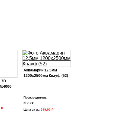
Аквамарин 12,5мм
1200х2500мм Кнауф (52)
 3D
8х4000
Производитель
:
КНАУФ
 Р
Цена за л.
:
549.00 Р