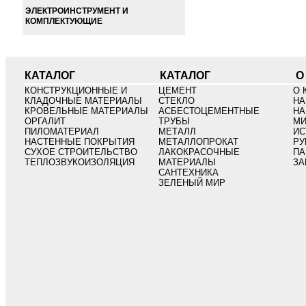
ЭЛЕКТРОИНСТРУМЕНТ И
КОМПЛЕКТУЮЩИЕ
КАТАЛОГ
КАТАЛОГ
О
КОНСТРУКЦИОННЫЕ И
ЦЕМЕНТ
О 
КЛАДОЧНЫЕ МАТЕРИАЛЫ
СТЕКЛО
НА
КРОВЕЛЬНЫЕ МАТЕРИАЛЫ
АСБЕСТОЦЕМЕНТНЫЕ
НА
ОРГАЛИТ
ТРУБЫ
МИ
ПИЛОМАТЕРИАЛ
МЕТАЛЛ
ИС
НАСТЕННЫЕ ПОКРЫТИЯ
МЕТАЛЛОПРОКАТ
РУ
СУХОЕ СТРОИТЕЛЬСТВО
ЛАКОКРАСОЧНЫЕ
ПА
ТЕПЛОЗВУКОИЗОЛЯЦИЯ
МАТЕРИАЛЫ
ЗА
САНТЕХНИКА
ЗЕЛЕНЫЙ МИР