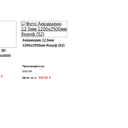
Аквамарин 12,5мм
1200х2500мм Кнауф (52)
 3D
8х4000
Производитель
:
КНАУФ
 Р
Цена за л.
:
549.00 Р