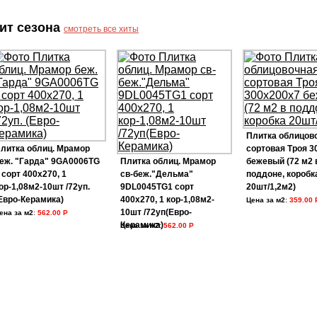
ит сезона
смотреть все хиты
Плитка облицов
литка облиц. Мрамор
сортовая Троя 3
еж. "Гарда" 9GA0006TG
Плитка облиц. Мрамор
бежевый (72 м2 
 сорт 400х270, 1
св-беж."Дельма"
поддоне, коробк
ор-1,08м2-10шт /72уп.
9DL0045TG1 сорт
20шт/1,2м2)
Евро-Керамика)
400х270, 1 кор-1,08м2-
Цена за м2
:
359.00 
10шт /72уп(Евро-
ена за м2
:
562.00 Р
Керамика)
Цена за м2
:
562.00 Р