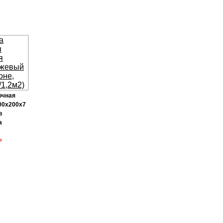
очная
00х200х7
в
а
Р