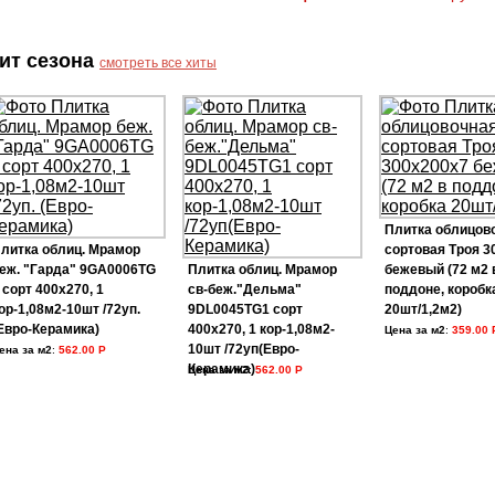
ит сезона
смотреть все хиты
Плитка облицов
литка облиц. Мрамор
сортовая Троя 3
еж. "Гарда" 9GA0006TG
Плитка облиц. Мрамор
бежевый (72 м2 
 сорт 400х270, 1
св-беж."Дельма"
поддоне, коробк
ор-1,08м2-10шт /72уп.
9DL0045TG1 сорт
20шт/1,2м2)
Евро-Керамика)
400х270, 1 кор-1,08м2-
Цена за м2
:
359.00 
10шт /72уп(Евро-
ена за м2
:
562.00 Р
Керамика)
Цена за м2
:
562.00 Р