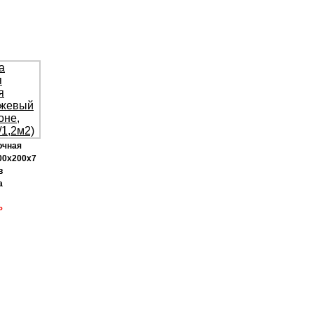
очная
00х200х7
в
а
Р