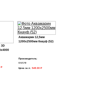
Аквамарин 12,5мм
1200х2500мм Кнауф (52)
 3D
8х4000
Производитель
:
КНАУФ
 Р
Цена за л.
:
549.00 Р