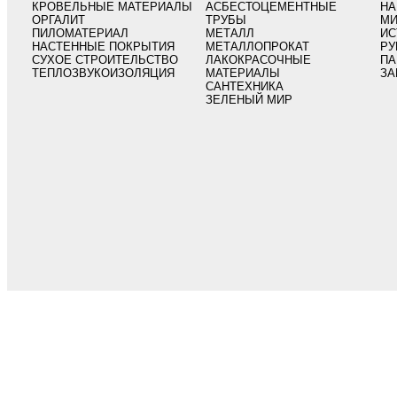
КРОВЕЛЬНЫЕ МАТЕРИАЛЫ
АСБЕСТОЦЕМЕНТНЫЕ
НА
ОРГАЛИТ
ТРУБЫ
МИ
ПИЛОМАТЕРИАЛ
МЕТАЛЛ
ИС
НАСТЕННЫЕ ПОКРЫТИЯ
МЕТАЛЛОПРОКАТ
РУ
СУХОЕ СТРОИТЕЛЬСТВО
ЛАКОКРАСОЧНЫЕ
ПА
ТЕПЛОЗВУКОИЗОЛЯЦИЯ
МАТЕРИАЛЫ
ЗА
САНТЕХНИКА
ЗЕЛЕНЫЙ МИР