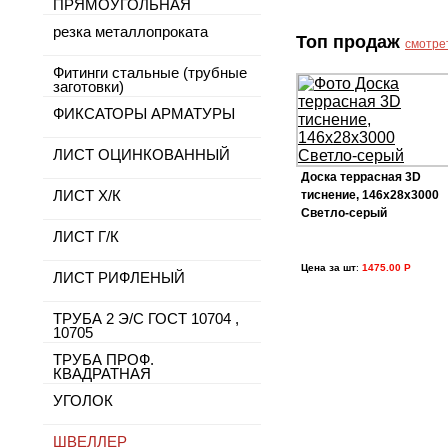
ПРЯМОУГОЛЬНАЯ
резка металлопроката
Топ продаж
смотре
Фитинги стальные (трубные
заготовки)
ФИКСАТОРЫ АРМАТУРЫ
ЛИСТ ОЦИНКОВАННЫЙ
Доска террасная 3D
ЛИСТ Х/К
тиснение, 146х28х3000
Светло-серый
ЛИСТ Г/К
Цена за шт
:
1475.00 Р
ЛИСТ РИФЛЕНЫЙ
ТРУБА 2 Э/С ГОСТ 10704 ,
10705
ТРУБА ПРОФ.
КВАДРАТНАЯ
УГОЛОК
ШВЕЛЛЕР