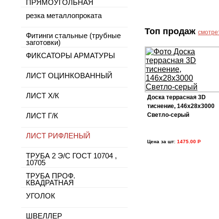
ПРЯМОУГОЛЬНАЯ
резка металлопроката
Топ продаж
смотре
Фитинги стальные (трубные
заготовки)
ФИКСАТОРЫ АРМАТУРЫ
ЛИСТ ОЦИНКОВАННЫЙ
ЛИСТ Х/К
Доска террасная 3D
тиснение, 146х28х3000
Светло-серый
ЛИСТ Г/К
ЛИСТ РИФЛЕНЫЙ
Цена за шт
:
1475.00 Р
ТРУБА 2 Э/С ГОСТ 10704 ,
10705
ТРУБА ПРОФ.
КВАДРАТНАЯ
УГОЛОК
ШВЕЛЛЕР