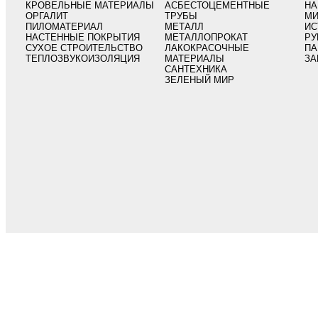
КРОВЕЛЬНЫЕ МАТЕРИАЛЫ
АСБЕСТОЦЕМЕНТНЫЕ
НА
ОРГАЛИТ
ТРУБЫ
МИ
ПИЛОМАТЕРИАЛ
МЕТАЛЛ
ИС
НАСТЕННЫЕ ПОКРЫТИЯ
МЕТАЛЛОПРОКАТ
РУ
СУХОЕ СТРОИТЕЛЬСТВО
ЛАКОКРАСОЧНЫЕ
ПА
ТЕПЛОЗВУКОИЗОЛЯЦИЯ
МАТЕРИАЛЫ
ЗА
САНТЕХНИКА
ЗЕЛЕНЫЙ МИР