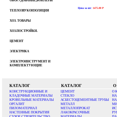
ОБОРУДОВАНИЕ,БОЙЛЕРЫ
Цена за шт
:
1475.00 Р
ТЕПЛОЗВУКОИЗОЛЯЦИЯ
ХОЗ. ТОВАРЫ
ХОЗ.ПОСТРОЙКИ.
ЦЕМЕНТ
ЭЛЕКТРИКА
ЭЛЕКТРОИНСТРУМЕНТ И
КОМПЛЕКТУЮЩИЕ
КАТАЛОГ
КАТАЛОГ
О
КОНСТРУКЦИОННЫЕ И
ЦЕМЕНТ
О 
КЛАДОЧНЫЕ МАТЕРИАЛЫ
СТЕКЛО
НА
КРОВЕЛЬНЫЕ МАТЕРИАЛЫ
АСБЕСТОЦЕМЕНТНЫЕ ТРУБЫ
НА
ОРГАЛИТ
МЕТАЛЛ
МИ
ПИЛОМАТЕРИАЛ
МЕТАЛЛОПРОКАТ
ИС
НАСТЕННЫЕ ПОКРЫТИЯ
ЛАКОКРАСОЧНЫЕ
РУ
СУХОЕ СТРОИТЕЛЬСТВО
МАТЕРИАЛЫ
ПА