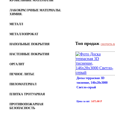
КРОВЕЛЬНЫЕ МАТЕРИАЛЫ
ЛАКОКРАСОЧНЫЕ МАТЕРИАЛЫ.
ХИМИЯ.
МЕТАЛЛ
МЕТАЛЛОПРОКАТ
Топ продаж
смотреть в
НАПОЛЬНЫЕ ПОКРЫТИЯ
НАСТЕННЫЕ ПОКРЫТИЯ
ОРГАЛИТ
ПЕЧНОЕ ЛИТЬЕ
Доска террасная 3D
тиснение, 146х28х3000
ПИЛОМАТЕРИАЛ
Светло-серый
ПЛИТКА ТРОТУАРНАЯ
Цена за шт
:
1475.00 Р
ПРОТИВОПОЖАРНАЯ
БЕЗОПАСНОСТЬ