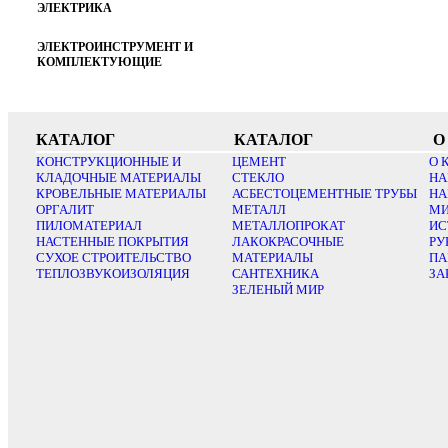
ЭЛЕКТРИКА
ЭЛЕКТРОИНСТРУМЕНТ И
КОМПЛЕКТУЮЩИЕ
КАТАЛОГ
КАТАЛОГ
О
КОНСТРУКЦИОННЫЕ И
ЦЕМЕНТ
О 
КЛАДОЧНЫЕ МАТЕРИАЛЫ
СТЕКЛО
НА
КРОВЕЛЬНЫЕ МАТЕРИАЛЫ
АСБЕСТОЦЕМЕНТНЫЕ ТРУБЫ
НА
ОРГАЛИТ
МЕТАЛЛ
МИ
ПИЛОМАТЕРИАЛ
МЕТАЛЛОПРОКАТ
ИС
НАСТЕННЫЕ ПОКРЫТИЯ
ЛАКОКРАСОЧНЫЕ
РУ
СУХОЕ СТРОИТЕЛЬСТВО
МАТЕРИАЛЫ
ПА
ТЕПЛОЗВУКОИЗОЛЯЦИЯ
САНТЕХНИКА
ЗА
ЗЕЛЕНЫЙ МИР