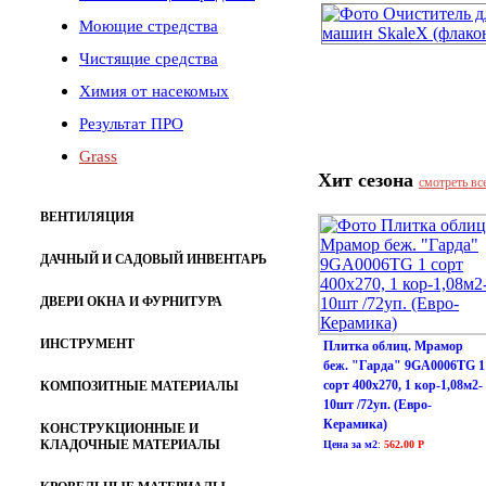
Моющие стредства
Чистящие средства
Химия от насекомых
Результат ПРО
Grass
Хит сезона
смотреть вс
ВЕНТИЛЯЦИЯ
ДАЧНЫЙ И САДОВЫЙ ИНВЕНТАРЬ
ДВЕРИ ОКНА И ФУРНИТУРА
ИНСТРУМЕНТ
Плитка облиц. Мрамор
беж. "Гарда" 9GA0006TG 1
сорт 400х270, 1 кор-1,08м2-
КОМПОЗИТНЫЕ МАТЕРИАЛЫ
10шт /72уп. (Евро-
Керамика)
КОНСТРУКЦИОННЫЕ И
КЛАДОЧНЫЕ МАТЕРИАЛЫ
Цена за м2
:
562.00 Р