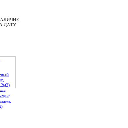
НАЛИЧИЕ
А ДАТУ
чная
х200х7
оддоне,
2)