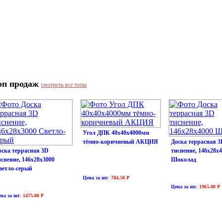
оп продаж
смотреть все топы
Угол ДПК 40х40х4000мм
тёмно-коричневый АКЦИЯ
Доска террасная 3
оска террасная 3D
тиснение, 146х28х
иснение, 146х28х3000
Шоколад
ветло-серый
Цена за шт
:
784.50 Р
Цена за шт
:
1965.00 Р
на за шт
:
1475.00 Р