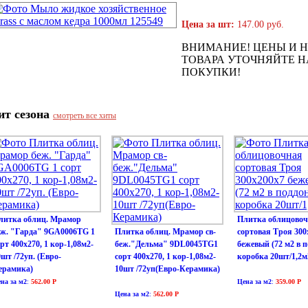
Цена за шт:
147.00 руб.
ВНИМАНИЕ! ЦЕНЫ И 
ТОВАРА УТОЧНЯЙТЕ Н
ПОКУПКИ!
ит сезона
смотреть все хиты
литка облиц. Мрамор
Плитка облицово
еж. "Гарда" 9GA0006TG 1
Плитка облиц. Мрамор св-
сортовая Троя 300
рт 400х270, 1 кор-1,08м2-
беж."Дельма" 9DL0045TG1
бежевый (72 м2 в п
0шт /72уп. (Евро-
сорт 400х270, 1 кор-1,08м2-
коробка 20шт/1,2м
ерамика)
10шт /72уп(Евро-Керамика)
на за м2
:
562.00 Р
Цена за м2
:
359.00 Р
Цена за м2
:
562.00 Р