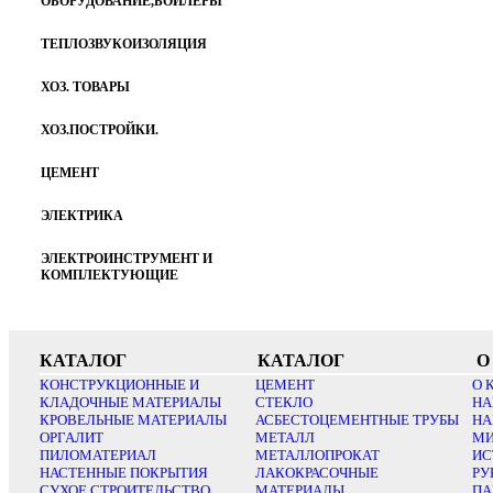
ОБОРУДОВАНИЕ,БОЙЛЕРЫ
ТЕПЛОЗВУКОИЗОЛЯЦИЯ
ХОЗ. ТОВАРЫ
ХОЗ.ПОСТРОЙКИ.
ЦЕМЕНТ
ЭЛЕКТРИКА
ЭЛЕКТРОИНСТРУМЕНТ И
КОМПЛЕКТУЮЩИЕ
КАТАЛОГ
КАТАЛОГ
О
КОНСТРУКЦИОННЫЕ И
ЦЕМЕНТ
О 
КЛАДОЧНЫЕ МАТЕРИАЛЫ
СТЕКЛО
НА
КРОВЕЛЬНЫЕ МАТЕРИАЛЫ
АСБЕСТОЦЕМЕНТНЫЕ ТРУБЫ
НА
ОРГАЛИТ
МЕТАЛЛ
МИ
ПИЛОМАТЕРИАЛ
МЕТАЛЛОПРОКАТ
ИС
НАСТЕННЫЕ ПОКРЫТИЯ
ЛАКОКРАСОЧНЫЕ
РУ
СУХОЕ СТРОИТЕЛЬСТВО
МАТЕРИАЛЫ
ПА