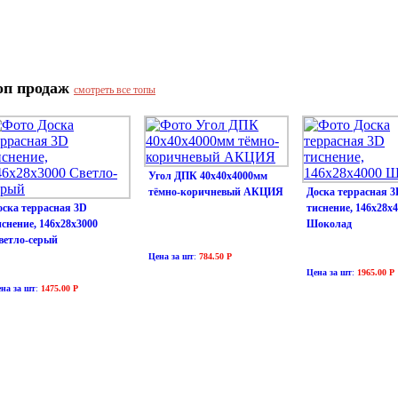
оп продаж
смотреть все топы
Угол ДПК 40х40х4000мм
тёмно-коричневый АКЦИЯ
Доска террасная 3
оска террасная 3D
тиснение, 146х28х
иснение, 146х28х3000
Шоколад
ветло-серый
Цена за шт
:
784.50 Р
Цена за шт
:
1965.00 Р
на за шт
:
1475.00 Р