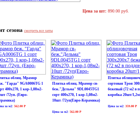
Цена за шт:
890.00 руб.
ит сезона
смотреть все хиты
литка облиц. Мрамор
Плитка облицово
еж. "Гарда" 9GA0006TG 1
Плитка облиц. Мрамор св-
сортовая Троя 300
рт 400х270, 1 кор-1,08м2-
беж."Дельма" 9DL0045TG1
бежевый (72 м2 в п
0шт /72уп. (Евро-
сорт 400х270, 1 кор-1,08м2-
коробка 20шт/1,2м
ерамика)
10шт /72уп(Евро-Керамика)
на за м2
:
562.00 Р
Цена за м2
:
359.00 Р
Цена за м2
:
562.00 Р