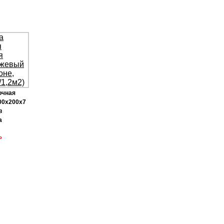
очная
00х200х7
в
а
Р