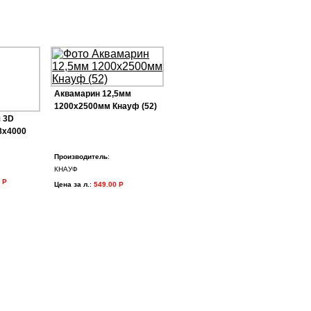
Аквамарин 12,5мм
1200х2500мм Кнауф (52)
 3D
8х4000
Производитель
:
КНАУФ
 Р
Цена за л.
:
549.00 Р