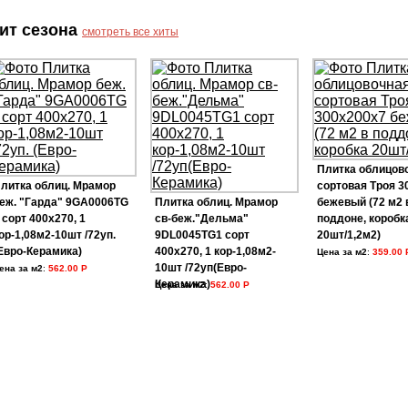
ит сезона
смотреть все хиты
Плитка облицов
литка облиц. Мрамор
сортовая Троя 3
еж. "Гарда" 9GA0006TG
Плитка облиц. Мрамор
бежевый (72 м2 
 сорт 400х270, 1
св-беж."Дельма"
поддоне, коробк
ор-1,08м2-10шт /72уп.
9DL0045TG1 сорт
20шт/1,2м2)
Евро-Керамика)
400х270, 1 кор-1,08м2-
Цена за м2
:
359.00 
10шт /72уп(Евро-
ена за м2
:
562.00 Р
Керамика)
Цена за м2
:
562.00 Р