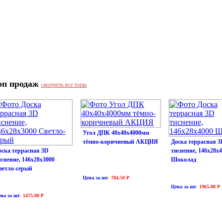
оп продаж
смотреть все топы
Угол ДПК 40х40х4000мм
тёмно-коричневый АКЦИЯ
Доска террасная 3
оска террасная 3D
тиснение, 146х28х
иснение, 146х28х3000
Шоколад
ветло-серый
Цена за шт
:
784.50 Р
Цена за шт
:
1965.00 Р
на за шт
:
1475.00 Р