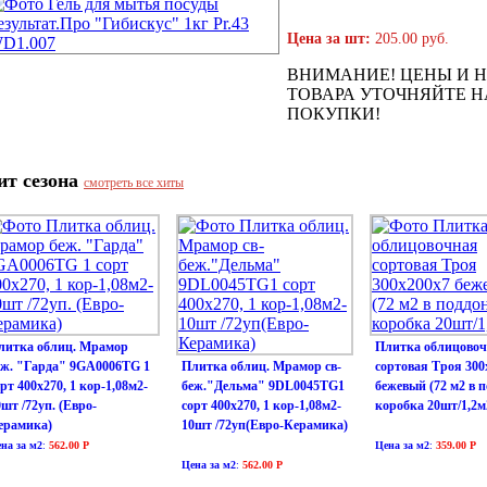
Цена за шт:
205.00 руб.
ВНИМАНИЕ! ЦЕНЫ И 
ТОВАРА УТОЧНЯЙТЕ Н
ПОКУПКИ!
ит сезона
смотреть все хиты
литка облиц. Мрамор
Плитка облицово
еж. "Гарда" 9GA0006TG 1
Плитка облиц. Мрамор св-
сортовая Троя 300
рт 400х270, 1 кор-1,08м2-
беж."Дельма" 9DL0045TG1
бежевый (72 м2 в п
0шт /72уп. (Евро-
сорт 400х270, 1 кор-1,08м2-
коробка 20шт/1,2м
ерамика)
10шт /72уп(Евро-Керамика)
на за м2
:
562.00 Р
Цена за м2
:
359.00 Р
Цена за м2
:
562.00 Р