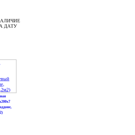
НАЛИЧИЕ
А ДАТУ
чная
х200х7
оддоне,
2)