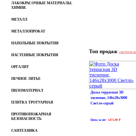
ЛАКОКРАСОЧНЫЕ МАТЕРИАЛЫ.
ХИМИЯ.
МЕТАЛЛ
МЕТАЛЛОПРОКАТ
НАПОЛЬНЫЕ ПОКРЫТИЯ
Топ продаж
смотреть в
НАСТЕННЫЕ ПОКРЫТИЯ
ОРГАЛИТ
ПЕЧНОЕ ЛИТЬЕ
ПИЛОМАТЕРИАЛ
Доска террасная 3D
тиснение, 146х28х3000
ПЛИТКА ТРОТУАРНАЯ
Светло-серый
ПРОТИВОПОЖАРНАЯ
БЕЗОПАСНОСТЬ
Цена за шт
:
1475.00 Р
САНТЕХНИКА