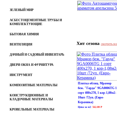
ЗЕЛЕНЫЙ МИР
АСБЕСТОЦЕМЕНТНЫЕ ТРУБЫ И
КОМПЛЕКТУЮЩИЕ
БЫТОВАЯ ХИМИЯ
Хит сезона
смотреть вс
ВЕНТИЛЯЦИЯ
ДАЧНЫЙ И САДОВЫЙ ИНВЕНТАРЬ
ДВЕРИ ОКНА И ФУРНИТУРА
ИНСТРУМЕНТ
Плитка облиц. Мрамор
КОМПОЗИТНЫЕ МАТЕРИАЛЫ
беж. "Гарда" 9GA0006TG 1
сорт 400х270, 1 кор-1,08м2-
КОНСТРУКЦИОННЫЕ И
10шт /72уп. (Евро-
КЛАДОЧНЫЕ МАТЕРИАЛЫ
Керамика)
Цена за м2
:
562.00 Р
КРОВЕЛЬНЫЕ МАТЕРИАЛЫ