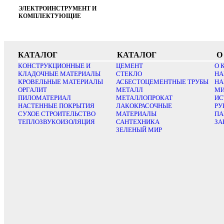
ЭЛЕКТРОИНСТРУМЕНТ И
КОМПЛЕКТУЮЩИЕ
КАТАЛОГ
КАТАЛОГ
О
КОНСТРУКЦИОННЫЕ И
ЦЕМЕНТ
О 
КЛАДОЧНЫЕ МАТЕРИАЛЫ
СТЕКЛО
НА
КРОВЕЛЬНЫЕ МАТЕРИАЛЫ
АСБЕСТОЦЕМЕНТНЫЕ ТРУБЫ
НА
ОРГАЛИТ
МЕТАЛЛ
МИ
ПИЛОМАТЕРИАЛ
МЕТАЛЛОПРОКАТ
ИС
НАСТЕННЫЕ ПОКРЫТИЯ
ЛАКОКРАСОЧНЫЕ
РУ
СУХОЕ СТРОИТЕЛЬСТВО
МАТЕРИАЛЫ
ПА
ТЕПЛОЗВУКОИЗОЛЯЦИЯ
САНТЕХНИКА
ЗА
ЗЕЛЕНЫЙ МИР