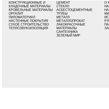
КОНСТРУКЦИОННЫЕ И
ЦЕМЕНТ
О 
КЛАДОЧНЫЕ МАТЕРИАЛЫ
СТЕКЛО
НА
КРОВЕЛЬНЫЕ МАТЕРИАЛЫ
АСБЕСТОЦЕМЕНТНЫЕ
НА
ОРГАЛИТ
ТРУБЫ
МИ
ПИЛОМАТЕРИАЛ
МЕТАЛЛ
ИС
НАСТЕННЫЕ ПОКРЫТИЯ
МЕТАЛЛОПРОКАТ
РУ
СУХОЕ СТРОИТЕЛЬСТВО
ЛАКОКРАСОЧНЫЕ
ПА
ТЕПЛОЗВУКОИЗОЛЯЦИЯ
МАТЕРИАЛЫ
ЗА
САНТЕХНИКА
ЗЕЛЕНЫЙ МИР