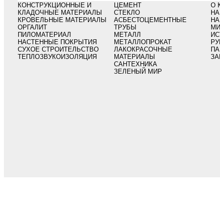
КОНСТРУКЦИОННЫЕ И
ЦЕМЕНТ
О 
КЛАДОЧНЫЕ МАТЕРИАЛЫ
СТЕКЛО
НА
КРОВЕЛЬНЫЕ МАТЕРИАЛЫ
АСБЕСТОЦЕМЕНТНЫЕ
НА
ОРГАЛИТ
ТРУБЫ
МИ
ПИЛОМАТЕРИАЛ
МЕТАЛЛ
ИС
НАСТЕННЫЕ ПОКРЫТИЯ
МЕТАЛЛОПРОКАТ
РУ
СУХОЕ СТРОИТЕЛЬСТВО
ЛАКОКРАСОЧНЫЕ
ПА
ТЕПЛОЗВУКОИЗОЛЯЦИЯ
МАТЕРИАЛЫ
ЗА
САНТЕХНИКА
ЗЕЛЕНЫЙ МИР