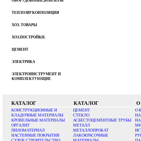
ОБОРУДОВАНИЕ,БОЙЛЕРЫ
ТЕПЛОЗВУКОИЗОЛЯЦИЯ
ХОЗ. ТОВАРЫ
ХОЗ.ПОСТРОЙКИ.
ЦЕМЕНТ
ЭЛЕКТРИКА
ЭЛЕКТРОИНСТРУМЕНТ И
КОМПЛЕКТУЮЩИЕ
КАТАЛОГ
КАТАЛОГ
О
КОНСТРУКЦИОННЫЕ И
ЦЕМЕНТ
О 
КЛАДОЧНЫЕ МАТЕРИАЛЫ
СТЕКЛО
НА
КРОВЕЛЬНЫЕ МАТЕРИАЛЫ
АСБЕСТОЦЕМЕНТНЫЕ ТРУБЫ
НА
ОРГАЛИТ
МЕТАЛЛ
МИ
ПИЛОМАТЕРИАЛ
МЕТАЛЛОПРОКАТ
ИС
НАСТЕННЫЕ ПОКРЫТИЯ
ЛАКОКРАСОЧНЫЕ
РУ
СУХОЕ СТРОИТЕЛЬСТВО
МАТЕРИАЛЫ
ПА