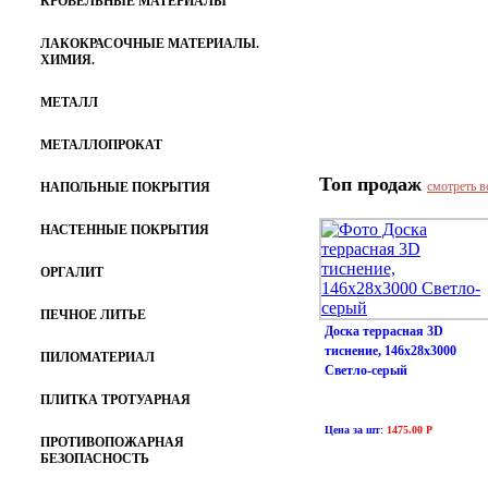
КРОВЕЛЬНЫЕ МАТЕРИАЛЫ
ЛАКОКРАСОЧНЫЕ МАТЕРИАЛЫ.
ХИМИЯ.
МЕТАЛЛ
МЕТАЛЛОПРОКАТ
Топ продаж
смотреть в
НАПОЛЬНЫЕ ПОКРЫТИЯ
НАСТЕННЫЕ ПОКРЫТИЯ
ОРГАЛИТ
ПЕЧНОЕ ЛИТЬЕ
Доска террасная 3D
тиснение, 146х28х3000
ПИЛОМАТЕРИАЛ
Светло-серый
ПЛИТКА ТРОТУАРНАЯ
Цена за шт
:
1475.00 Р
ПРОТИВОПОЖАРНАЯ
БЕЗОПАСНОСТЬ