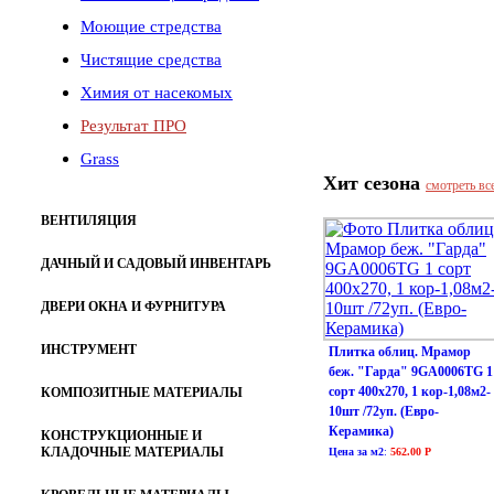
Моющие стредства
Чистящие средства
Химия от насекомых
Результат ПРО
Grass
Хит сезона
смотреть вс
ВЕНТИЛЯЦИЯ
ДАЧНЫЙ И САДОВЫЙ ИНВЕНТАРЬ
ДВЕРИ ОКНА И ФУРНИТУРА
ИНСТРУМЕНТ
Плитка облиц. Мрамор
беж. "Гарда" 9GA0006TG 1
сорт 400х270, 1 кор-1,08м2-
КОМПОЗИТНЫЕ МАТЕРИАЛЫ
10шт /72уп. (Евро-
Керамика)
КОНСТРУКЦИОННЫЕ И
КЛАДОЧНЫЕ МАТЕРИАЛЫ
Цена за м2
:
562.00 Р