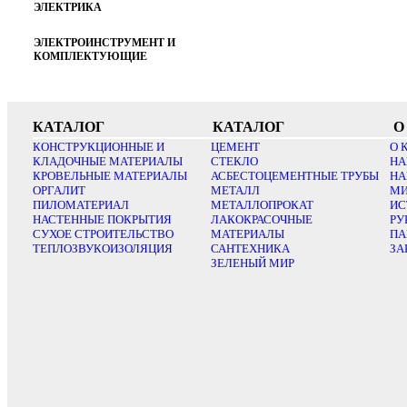
ЭЛЕКТРИКА
ЭЛЕКТРОИНСТРУМЕНТ И
КОМПЛЕКТУЮЩИЕ
КАТАЛОГ
КАТАЛОГ
О
КОНСТРУКЦИОННЫЕ И
ЦЕМЕНТ
О 
КЛАДОЧНЫЕ МАТЕРИАЛЫ
СТЕКЛО
НА
КРОВЕЛЬНЫЕ МАТЕРИАЛЫ
АСБЕСТОЦЕМЕНТНЫЕ ТРУБЫ
НА
ОРГАЛИТ
МЕТАЛЛ
МИ
ПИЛОМАТЕРИАЛ
МЕТАЛЛОПРОКАТ
ИС
НАСТЕННЫЕ ПОКРЫТИЯ
ЛАКОКРАСОЧНЫЕ
РУ
СУХОЕ СТРОИТЕЛЬСТВО
МАТЕРИАЛЫ
ПА
ТЕПЛОЗВУКОИЗОЛЯЦИЯ
САНТЕХНИКА
ЗА
ЗЕЛЕНЫЙ МИР