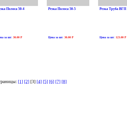
езка Полоса 50-4
Резка Полоса 50-5
Резка Труба ВГП
на за шт
:
30.00 Р
Цена за шт
:
30.00 Р
Цена за шт
:
123.00 Р
траницы:
[1]
[2]
[3]
[4]
[5]
[6]
[7]
[8]