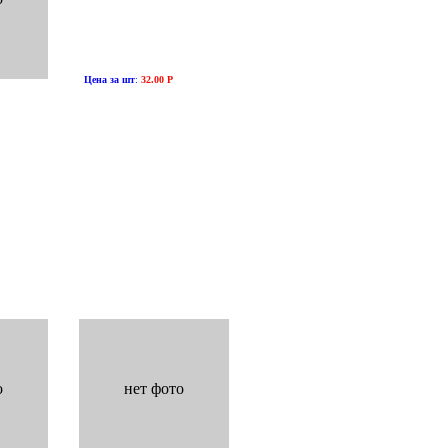
Цена за шт
:
32.00 Р
о
нет фото