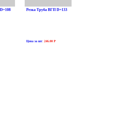
 D=108
Резка Труба ВГП D=133
Цена за шт
:
246.00 Р