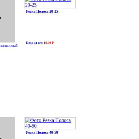
Резка Полоса 20-25
о
Цена за шт
:
18.00 Р
нкованный
Резка Полоса 40-50
о