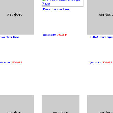
Резка Лист до 2 мм
нет фото
нет фот
Цена за шт
:
305.00 Р
езка Лист 8мм
РЕЗКА Лист оци
на за шт
:
1826.00 Р
Цена за шт
:
126.00 Р
нет фото
нет фото
нет фот