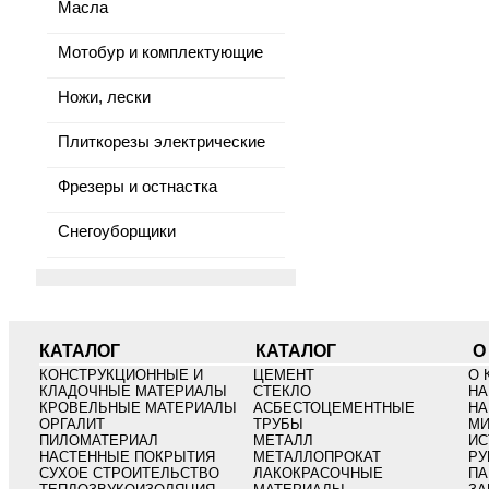
Масла
Мотобур и комплектующие
Ножи, лески
Плиткорезы электрические
Фрезеры и остнастка
Снегоуборщики
КАТАЛОГ
КАТАЛОГ
О
КОНСТРУКЦИОННЫЕ И
ЦЕМЕНТ
О 
КЛАДОЧНЫЕ МАТЕРИАЛЫ
СТЕКЛО
НА
КРОВЕЛЬНЫЕ МАТЕРИАЛЫ
АСБЕСТОЦЕМЕНТНЫЕ
НА
ОРГАЛИТ
ТРУБЫ
МИ
ПИЛОМАТЕРИАЛ
МЕТАЛЛ
ИС
НАСТЕННЫЕ ПОКРЫТИЯ
МЕТАЛЛОПРОКАТ
РУ
СУХОЕ СТРОИТЕЛЬСТВО
ЛАКОКРАСОЧНЫЕ
ПА