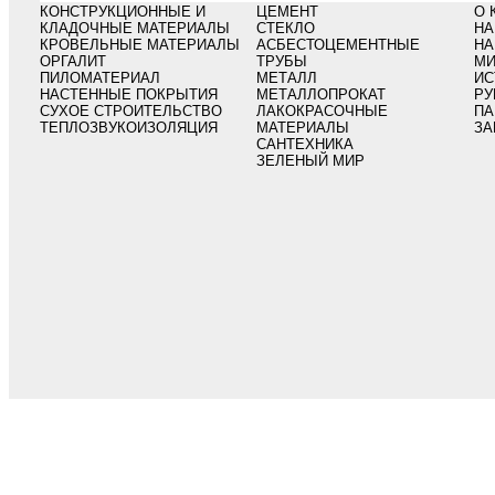
КОНСТРУКЦИОННЫЕ И
ЦЕМЕНТ
О 
КЛАДОЧНЫЕ МАТЕРИАЛЫ
СТЕКЛО
НА
КРОВЕЛЬНЫЕ МАТЕРИАЛЫ
АСБЕСТОЦЕМЕНТНЫЕ
НА
ОРГАЛИТ
ТРУБЫ
МИ
ПИЛОМАТЕРИАЛ
МЕТАЛЛ
ИС
НАСТЕННЫЕ ПОКРЫТИЯ
МЕТАЛЛОПРОКАТ
РУ
СУХОЕ СТРОИТЕЛЬСТВО
ЛАКОКРАСОЧНЫЕ
ПА
ТЕПЛОЗВУКОИЗОЛЯЦИЯ
МАТЕРИАЛЫ
ЗА
САНТЕХНИКА
ЗЕЛЕНЫЙ МИР