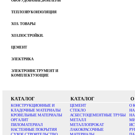
ОБОРУДОВАНИЕ,БОЙЛЕРЫ
ТЕПЛОЗВУКОИЗОЛЯЦИЯ
ХОЗ. ТОВАРЫ
ХОЗ.ПОСТРОЙКИ.
ЦЕМЕНТ
ЭЛЕКТРИКА
ЭЛЕКТРОИНСТРУМЕНТ И
КОМПЛЕКТУЮЩИЕ
КАТАЛОГ
КАТАЛОГ
О
КОНСТРУКЦИОННЫЕ И
ЦЕМЕНТ
О 
КЛАДОЧНЫЕ МАТЕРИАЛЫ
СТЕКЛО
НА
КРОВЕЛЬНЫЕ МАТЕРИАЛЫ
АСБЕСТОЦЕМЕНТНЫЕ ТРУБЫ
НА
ОРГАЛИТ
МЕТАЛЛ
МИ
ПИЛОМАТЕРИАЛ
МЕТАЛЛОПРОКАТ
ИС
НАСТЕННЫЕ ПОКРЫТИЯ
ЛАКОКРАСОЧНЫЕ
РУ
СУХОЕ СТРОИТЕЛЬСТВО
МАТЕРИАЛЫ
ПА