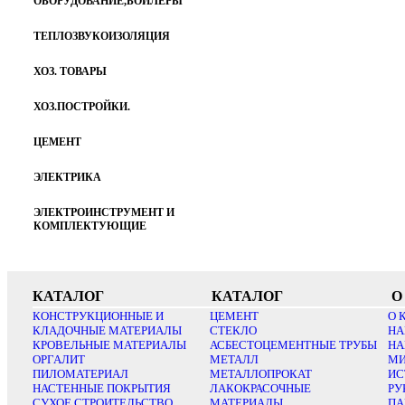
ОБОРУДОВАНИЕ,БОЙЛЕРЫ
ТЕПЛОЗВУКОИЗОЛЯЦИЯ
ХОЗ. ТОВАРЫ
ХОЗ.ПОСТРОЙКИ.
ЦЕМЕНТ
ЭЛЕКТРИКА
ЭЛЕКТРОИНСТРУМЕНТ И
КОМПЛЕКТУЮЩИЕ
КАТАЛОГ
КАТАЛОГ
О
КОНСТРУКЦИОННЫЕ И
ЦЕМЕНТ
О 
КЛАДОЧНЫЕ МАТЕРИАЛЫ
СТЕКЛО
НА
КРОВЕЛЬНЫЕ МАТЕРИАЛЫ
АСБЕСТОЦЕМЕНТНЫЕ ТРУБЫ
НА
ОРГАЛИТ
МЕТАЛЛ
МИ
ПИЛОМАТЕРИАЛ
МЕТАЛЛОПРОКАТ
ИС
НАСТЕННЫЕ ПОКРЫТИЯ
ЛАКОКРАСОЧНЫЕ
РУ
СУХОЕ СТРОИТЕЛЬСТВО
МАТЕРИАЛЫ
ПА